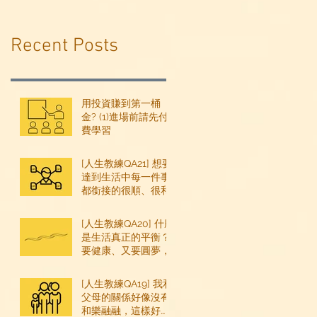
Recent Posts
用投資賺到第一桶
金? (1)進場前請先付
費學習
[人生教練QA21] 想要
達到生活中每一件事
都銜接的很順、很和
諧，需要做什麼練習
嗎？
[人生教練QA20] 什麼
是生活真正的平衡？
要健康、又要圓夢，
也要賺錢...一天24時
感覺不夠用，怎麼平
[人生教練QA19] 我和
衡？
父母的關係好像沒有
和樂融融，這樣好