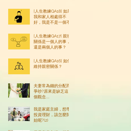
嗎？
[人生教練QA18] 如果
我和家人相處得不
好，我是不是一個不
好的人？
[人生教練QA17] 親密
關係是一個人的事，
還是兩個人的事？
[人生教練QA16] 如何
維持親密關係？
夫妻常為錢的分配而
爭吵?原來是缺乏這
個觀念....
我是家庭主婦，想學
投資理財，該怎麼開
始呢?(2)