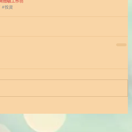
財商體驗工作坊
富
#投資