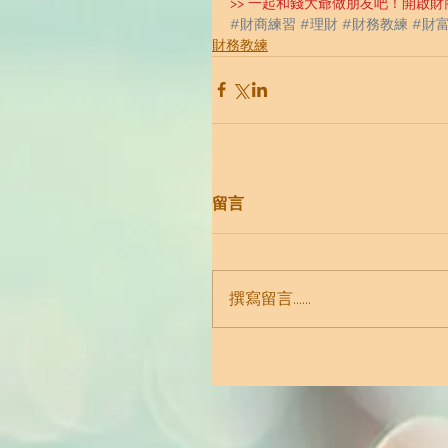
>> 一起和錢大爺做朋友吧！開啟
#財商練習
#理財
#財務教練
#財
財務教練
留言
撰寫留言......