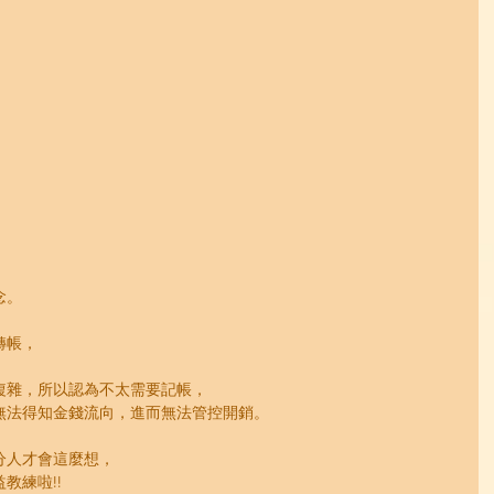
，
念。
轉帳，
複雜，所以認為不太需要記帳，
無法得知金錢流向，進而無法管控開銷。
分人才會這麼想，
教練啦!!