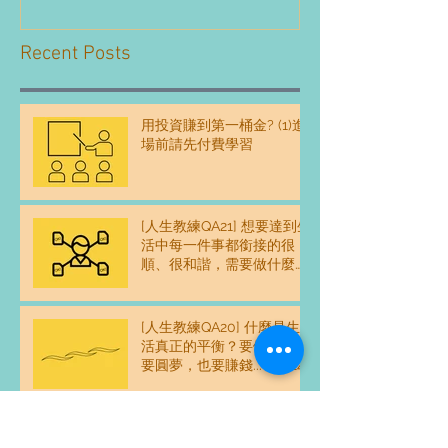
Recent Posts
用投資賺到第一桶金? (1)進
場前請先付費學習
[人生教練QA21] 想要達到生
活中每一件事都銜接的很
順、很和諧，需要做什麼練
習嗎？
[人生教練QA20] 什麼是生
活真正的平衡？要健康、又
要圓夢，也要賺錢...一天24
時感覺不夠用，怎麼平衡？
[人生教練QA19] 我和父母的
關係好像沒有和樂融融，這