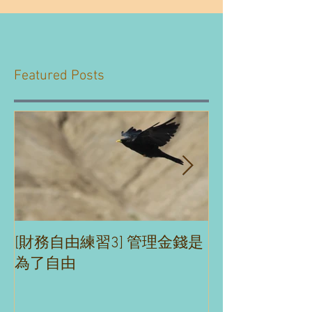
Featured Posts
[財務自由練習3] 管理金錢是
[財務自由練習2
為了自由
理財沒煩惱