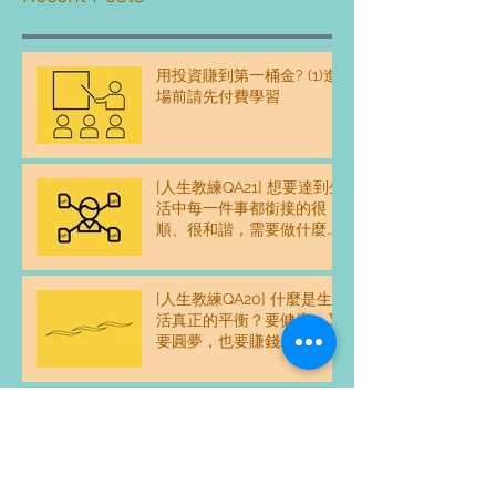
用投資賺到第一桶金? (1)進
場前請先付費學習
[人生教練QA21] 想要達到生
活中每一件事都銜接的很
順、很和諧，需要做什麼練
習嗎？
[人生教練QA20] 什麼是生
活真正的平衡？要健康、又
要圓夢，也要賺錢...一天24
時感覺不夠用，怎麼平衡？
[人生教練QA19] 我和父母的
關係好像沒有和樂融融，這
樣好嗎？