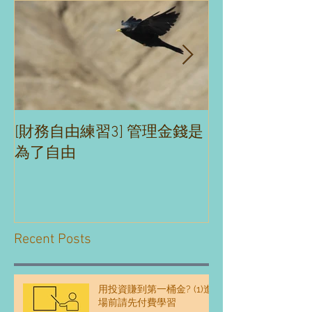
[財務自由練習3] 管理金錢是
[財務自由練習2
為了自由
理財沒煩惱
Recent Posts
用投資賺到第一桶金? (1)進
場前請先付費學習