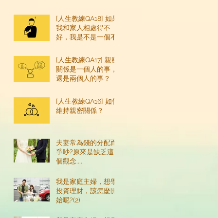
嗎？
[人生教練QA18] 如果
我和家人相處得不
好，我是不是一個不
好的人？
[人生教練QA17] 親密
關係是一個人的事，
還是兩個人的事？
[人生教練QA16] 如何
維持親密關係？
夫妻常為錢的分配而
爭吵?原來是缺乏這
個觀念....
我是家庭主婦，想學
投資理財，該怎麼開
始呢?(2)