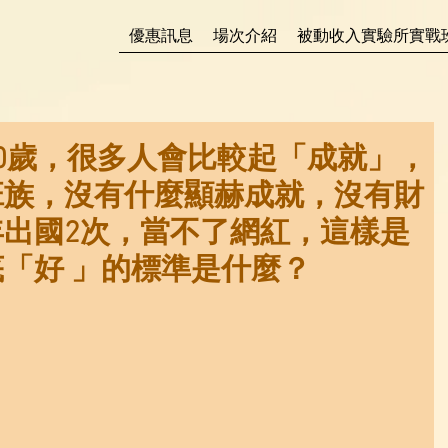
優惠訊息
場次介紹
被動收入實驗所實戰
] 30歲，很多人會比較起「成就」，
班族，沒有什麼顯赫成就，沒有財
出國2次，當不了網紅，這樣是
「好 」的標準是什麼？