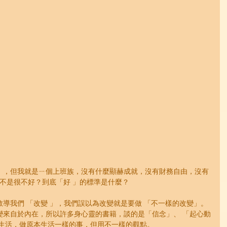
成就」，但我就是ㄧ個上班族，沒有什麼顯赫成就，沒有財務自由，沒有
不是很不好？到底「好 」的標準是什麼？
導我們 「改變 」，我們誤以為改變就是要做 「不一樣的改變」。
變來自於內在，所以許多身心靈的書籍，談的是「信念」、 「起心動
持生活，做原本生活一樣的事，但用不一樣的觀點。