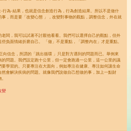
e，信念-行為-結果，也就是信念創造行為，行為創造結果。所以不是做什
的事，而是要「改變心態 」，改變對事物的觀點，調整信念，外在就
。
的老闆，我可以試著不討厭他看看。我們可以選擇自己的觀點，但外
這些負面情緒折磨自己。 「做」不是重點，「調整內在」才是重點。
正向信念，所謂的「跳出循環 」只是對方遇到的問題而已。舉例來
病的問題。我們設定跑十公里，但一定會跑過一公里，這一公里的議
們要學習的。只要專注在大面向，例如專注在健康、專注如何讓生命
自然會解決疾病的問題。就像我們說做自己想做的事，加上一點財
物。
改變