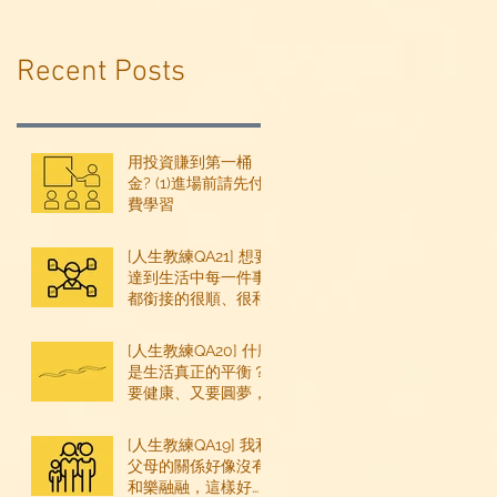
Recent Posts
用投資賺到第一桶
金? (1)進場前請先付
費學習
[人生教練QA21] 想要
達到生活中每一件事
都銜接的很順、很和
諧，需要做什麼練習
嗎？
[人生教練QA20] 什麼
是生活真正的平衡？
要健康、又要圓夢，
也要賺錢...一天24時
感覺不夠用，怎麼平
[人生教練QA19] 我和
衡？
父母的關係好像沒有
和樂融融，這樣好