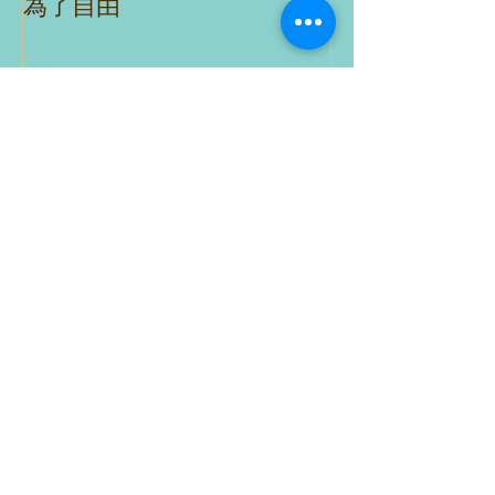
為了自由
理財沒煩惱
Recent Posts
用投資賺到第一桶金? (1)進
場前請先付費學習
[人生教練QA21] 想要達到生
活中每一件事都銜接的很
順、很和諧，需要做什麼練
習嗎？
[人生教練QA20] 什麼是生
活真正的平衡？要健康、又
要圓夢，也要賺錢...一天24