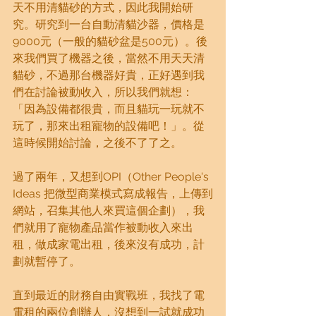
天不用清貓砂的方式，因此我開始研
究。研究到一台自動清貓沙器，價格是
9000元（一般的貓砂盆是500元）。後
來我們買了機器之後，當然不用天天清
貓砂，不過那台機器好貴，正好遇到我
們在討論被動收入，所以我們就想： 
「因為設備都很貴，而且貓玩一玩就不
玩了，那來出租寵物的設備吧！」。從
這時候開始討論，之後不了了之。
過了兩年，又想到OPI（Other People's 
Ideas 把微型商業模式寫成報告，上傳到
網站，召集其他人來買這個企劃），我
們就用了寵物產品當作被動收入來出
租，做成家電出租，後來沒有成功，計
劃就暫停了。
直到最近的財務自由實戰班，我找了電
電租的兩位創辦人，沒想到一試就成功