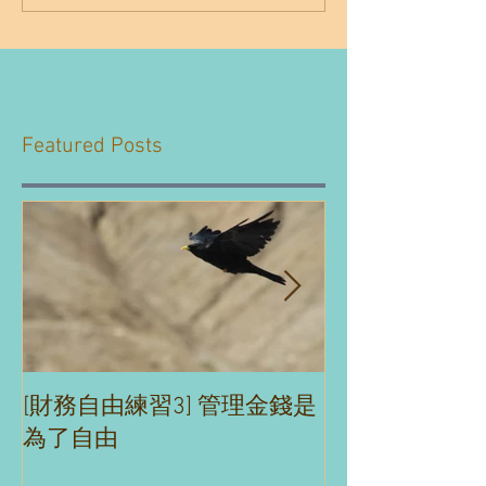
Featured Posts
[財務自由練習3] 管理金錢是
[財務自由練習2
為了自由
理財沒煩惱