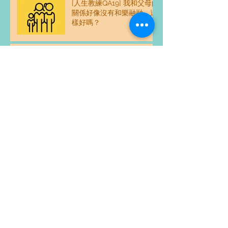
[人生教練QA19] 我和父母的
關係好像沒有和樂融融，這
樣好嗎？
[人生教練QA18] 如果我和家
人相處得不好，我是不是一
個不好的人？
[人生教練QA17] 親密關係是
一個人的事，還是兩個人的
事？
[人生教練QA16] 如何維持親
密關係？
夫妻常為錢的分配而爭吵?
原來是缺乏這個觀念....