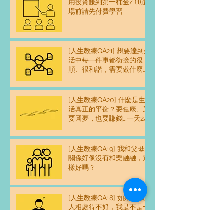
用投資賺到第一桶金? (1)進
場前請先付費學習
[人生教練QA21] 想要達到生
活中每一件事都銜接的很
順、很和諧，需要做什麼練
習嗎？
[人生教練QA20] 什麼是生
活真正的平衡？要健康、又
要圓夢，也要賺錢...一天24
時感覺不夠用，怎麼平衡？
[人生教練QA19] 我和父母的
關係好像沒有和樂融融，這
樣好嗎？
[人生教練QA18] 如果我和家
人相處得不好，我是不是一
個不好的人？