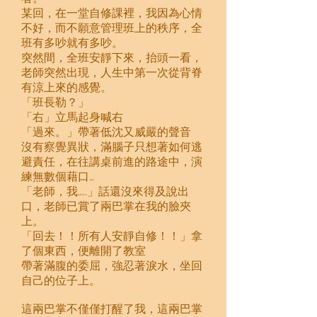
某回，在一堂自修課裡，我因為心情
不好，而不願意管理班上的秩序，全
班有多吵就有多吵。
突然間，全班安靜下來，抬頭一看，
老師突然出現，人生中第一次從背脊
有涼上來的感覺。
「班長勒？」
「右」立馬起身喊右
「過來。」帶著低沈又威嚴的聲音
沒有察覺異狀，滿腦子只想著如何逃
避責任，在往講桌前進的路途中，演
練無數個藉口…
「老師，我…..」話還沒來得及說出
口，老師已賞了兩巴掌在我的臉夾
上。
「回去！！所有人安靜自修！！」拿
了個東西，便離開了教室
帶著滿腹的委屈，強忍著淚水，坐回
自己的位子上。
這兩巴掌不僅僅打醒了我，這兩巴掌