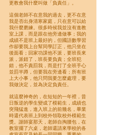
更教會我什麼叫做「負責任」。
這個老師不在意我的過去，更不在意
我是否出身清寒家庭，只在意可以給
我什麼磨練。很多時候我並沒有進教
室上課，而是跟在他旁邊做事；我的
成績不是班上最好的，但國語數學習
作卻要我上台幫同學訂正，他只坐在
後面看；回家功課他不派，要班長來
派，派錯了，班長要負責；全班犯
錯，他不責罰我，而是打了全班手心
並罰半蹲，但要我在旁邊看；所有班
上大小事，他只問我要怎麼處理，要
我做決定，並為決定負責任。
就這麼神奇的，在短短的一年裡，昔
日叛逆的學生變成了模範生，成績也
突飛猛進，進入班上的前幾名，畢業
時還代表班上到校外領取校外模範生
獎。謝師宴那天，老師自掏腰包，在
教室擺了六桌，老師還請來學校的各
處室長官及校長一同同樂，重要的