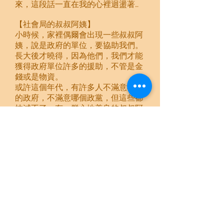
來，這段話一直在我的心裡迴盪著…
【社會局的叔叔阿姨】
小時候，家裡偶爾會出現一些叔叔阿
姨，說是政府的單位，要協助我們。
長大後才曉得，因為他們，我們才能
獲得政府單位許多的援助，不管是金
錢或是物資。
或許這個年代，有許多人不滿意我們
的政府，不滿意哪個政黨，但這些都
抹滅不了，有一群心地善良的叔叔阿
姨們，認真的做好他們的工作，幫助
了社會上許許多多的家庭，我真心的
謝謝這群人，也因為有他們，我們家
才能渡過重重的難關。
【老師】
說也奇怪，回想這一路上，我很幸運
的遇到了好幾個好老師，他們鼓勵我
支持我、給我減免補習費、給我表現
磨練的機會、在適當的時機送我小禮
物給我打氣、在我失意難過時，陪伴