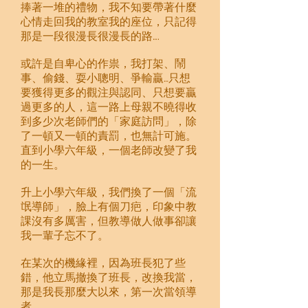
捧著一堆的禮物，我不知要帶著什麼
心情走回我的教室我的座位，只記得
那是一段很漫長很漫長的路….
或許是自卑心的作祟，我打架、鬧
事、偷錢、耍小聰明、爭輸贏…只想
要獲得更多的觀注與認同、只想要贏
過更多的人，這一路上母親不曉得收
到多少次老師們的「家庭訪問」，除
了一頓又一頓的責罰，也無計可施。
直到小學六年級，一個老師改變了我
的一生。
升上小學六年級，我們換了一個「流
氓導師」，臉上有個刀疤，印象中教
課沒有多厲害，但教導做人做事卻讓
我一輩子忘不了。
在某次的機緣裡，因為班長犯了些
錯，他立馬撤換了班長，改換我當，
那是我長那麼大以來，第一次當領導
者。