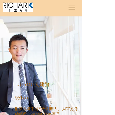
​COSMO吳建賢
現任>>>
財富方舟學習平台創辦人、 財富方舟
總經理、Rental123總經理