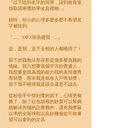
「以下唸到名字的同學，請到校長室
領取清寒獎助學金及禮物….」
頓時，幼小的心理多麼多麼不希望名
字被唸到…
「……、X年X班吳建賢、….」
是，是我，這下全校的人都曉得了！
當下的我無法形容那是個多麼為難的
情緒。我只想要當個平凡的普通人，
我想要是因為我的能力我的表現優秀
而領獎，而非我是低收入戶而領獎，
當下我不曉得我是該去還是不該去…
從校長手中領到獎的當下，心情更複
雜了，除了紅包袋裡的鈔票可以幫媽
媽解決苦惱的註冊費外，還有我夢寐
以求的全新球鞋以及好幾個從不敢奢
望可以拿到的文具