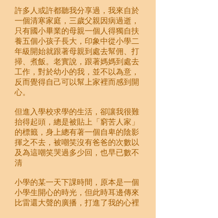
許多人或許都聽我分享過，我來自於
一個清寒家庭，三歲父親因病過逝，
只有國小畢業的母親一個人得獨自扶
養五個小孩子長大，印象中從小學二
年級開始就跟著母親到處去幫佣、打
掃、煮飯。老實說，跟著媽媽到處去
工作，對於幼小的我，並不以為意，
反而覺得自己可以幫上家裡而感到開
心。
但進入學校求學的生活，卻讓我很難
抬得起頭，總是被貼上「窮苦人家」
的標籤，身上總有著一個自卑的陰影
揮之不去，被嘲笑沒有爸爸的次數以
及為這嘲笑哭過多少回，也早已數不
清
小學的某一天下課時間，原本是一個
小學生開心的時光，但此時耳邊傳來
比雷還大聲的廣播，打進了我的心裡