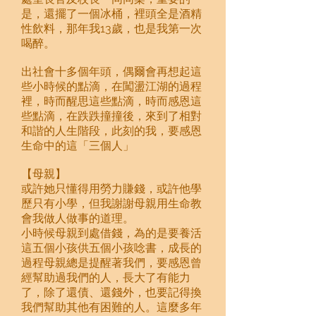
是，還擺了一個冰桶，裡頭全是酒精
性飲料，那年我13歲，也是我第一次
喝醉。
出社會十多個年頭，偶爾會再想起這
些小時候的點滴，在闖盪江湖的過程
裡，時而醒思這些點滴，時而感恩這
些點滴，在跌跌撞撞後，來到了相對
和諧的人生階段，此刻的我，要感恩
生命中的這「三個人」
【母親】
或許她只懂得用勞力賺錢，或許他學
歷只有小學，但我謝謝母親用生命教
會我做人做事的道理。
小時候母親到處借錢，為的是要養活
這五個小孩供五個小孩唸書，成長的
過程母親總是提醒著我們，要感恩曾
經幫助過我們的人，長大了有能力
了，除了還債、還錢外，也要記得換
我們幫助其他有困難的人。這麼多年