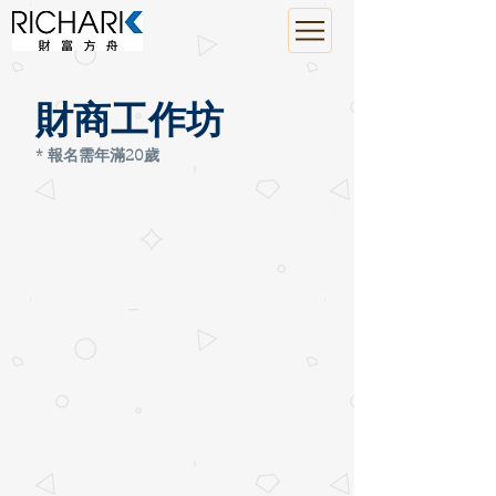
財商工作坊
* 報名需年滿20歲