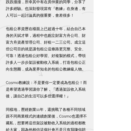
跌跌撞撞，所幸其中有在房仲業的同學，分享了
許多經驗。也深刻發現當有『教練』在身邊，有
人可以一起討論真的很重要，會差很多！
包租公界資歷在檯面上已超過十年，結合自己本
身的天賦才華，過程中也創立財富方舟公司、財
富方舟資產管理公司、好租一二三公司。成立這
些公司目的就是讓包租公這條路更完整、安全、
可靠！透過包租公好學習、好複製的模式，帶領
許多人一步步架設被動收入系統，打造包租公正
向生態圈，成為業界知名的包租公教練級人物。
Cosmo教練說：不是要你一定要成為包租公！而
是希望透過學習讓你了解，『透過架設收入系統
後，讓自己的生活可以多些選擇權！』
同樣地，歷經創業11年，還挑戰了各種不同領域
跟不同商業模式的連續創業後，Cosmo也選擇不
藏私，想要將這些架設被動收入系統的過程都教
給大家，因為他相信這個社會不是只有我賺你賠