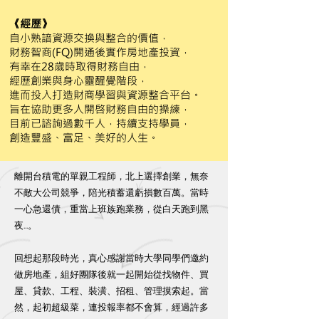
《經歷》
自小熟諳資源交換與整合的價值，
財務智商(FQ)開通後實作房地產投資，
有幸在28歲時取得財務自由，
經歷創業與身心靈醒覺階段，
進而投入打造財商學習與資源整合平台。
旨在協助更多人開啓財務自由的操練，
目前已諮詢過數千人，持續支持學員，
創造豐盛、富足、美好的人生。
​離開台積電的單親工程師，北上選擇創業，無奈
不敵大公司競爭，陪光積蓄還虧損數百萬。當時
一心急還債，重當上班族跑業務，從白天跑到黑
夜...。
回想起那段時光，真心感謝當時大學同學們邀約
做房地產，組好團隊後就一起開始從找物件、買
屋、貸款、工程、裝潢、招租、管理摸索起。當
然，起初超級菜，連投報率都不會算，經過許多