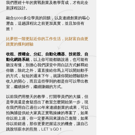
我們歷經十年的實戰創業及教學育成，才有此全
新課程設計。
融合5000多位學員的回饋，以及連續創業的嘔心
瀝血
，這趟課程比之前更加真實，並且加倍有
效！
比夢想一階更貼近你的工作生活，比財富自由更
踏實的獲利經驗
收租、授權金、分紅、自動化機器、技術股、自
動化網路系統
，以上你可能都聽說過，也可能有
聽沒有懂，別擔心我們課堂中用白話方式解釋給
你聽，除此之外，還直接給你馬上可以開始動手
的方式，短短的週末下午，就讓你開始體驗額外
收入的開心，而且這些學到的都是你可以帶出教
室，繼續操作，繼續賺錢的方式。
以前我們用整天的教學，打開學員們的大腦，但
是學員還是會疑惑出了教室怎麼開始第一步，現
在我們用自己過往10年來連續創業的成果，可以
拍胸脯提供給大家真正實戰操練的專案了，如果
你以前上過，你一定要再回來讓自己進階，如果
你以前錯過，那你更要把握這次的機會，讓自己
跳脫領薪水的煎熬，LET 's GO！