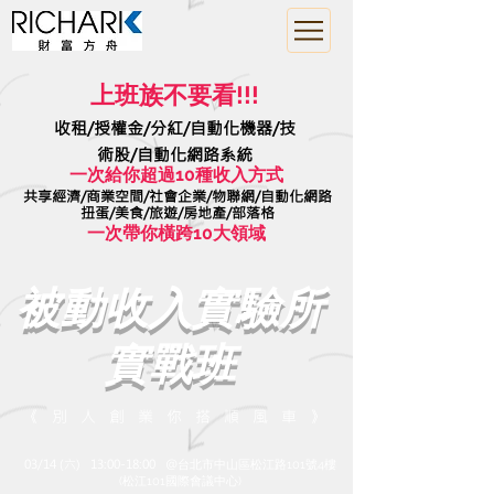
上班族不要看!!!
收租/授權金/分紅/自動化機器/技
術股/自動化網路系統
​一次給你超過10種收入方式
共享經濟/商業空間/社會企業/物聯網/自動化網路
​扭蛋/美食/旅遊/房地產/部落格
一次帶你橫跨10大領域
被動收入實驗所​
實戰班
《 別 人 創 業 你 搭 順 風 車 》
03/14 (六) 13:00-18:00 @
台北市中山區松江路101號4樓
(松江101國際會議中心)