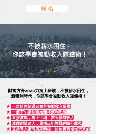
報 名
不被薪水困住，
你該學會被動收入賺錢術！
財富方舟2020力挺上班族，不被薪水困住，
新獲利時代，你該學會被動收入賺錢術！
★
一次給你超過10種的被動收入提案
★
一個下午讓你開始懂得獲利思維
★
直接實戰，馬上下場，當天就有收入
★
連續創業達人，累積11年教戰經驗不藏私
★
直接導入廠商店家商模，給你實戰場域玩真的