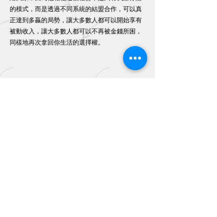
的模式，而是透過不同系統的結盟合作，可以真
正達到多贏的局勢，讓大多數人都可以開始享有
被動收入，讓大多數人都可以不再被金錢所困，
同樣地再次拿回你生活的選擇權。
給自己一個下午的時間，課程中先重
新建立你對商業模式的認知，並
透過
分組體驗方式，讓你捲起袖子開始架
設自己的賺錢管道
，我們準備了至少
10種獲利方式，你聽了照做就有收
入，你聽完以後不僅照做，還出去複
製放大，就有持續的收入，如果你真
的抓到了訣竅，從此以後你都懂得創
造穩定的持續收入。
03/14
日期：
（六）pm 13:00-18:00