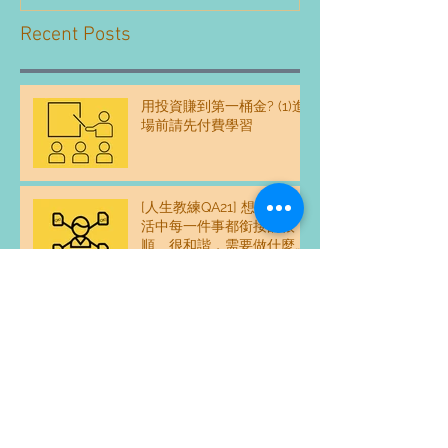
Recent Posts
用投資賺到第一桶金? (1)進
場前請先付費學習
[人生教練QA21] 想要達到生
活中每一件事都銜接的很
順、很和諧，需要做什麼練
習嗎？
[人生教練QA20] 什麼是生
活真正的平衡？要健康、又
要圓夢，也要賺錢...一天24
時感覺不夠用，怎麼平衡？
[人生教練QA19] 我和父母的
關係好像沒有和樂融融，這
樣好嗎？