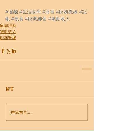
#省錢
#生活財商
#財富
#財務教練
#記
帳
#投資
#財商練習
#被動收入
家庭理財
被動收入
財務教練
留言
撰寫留言......