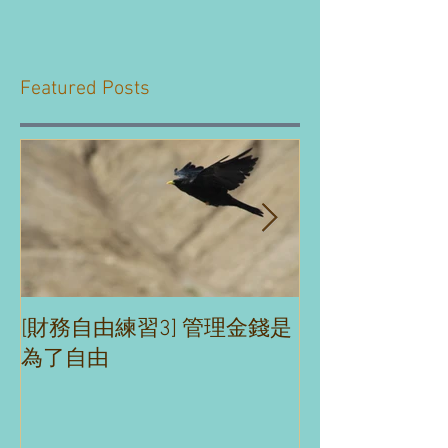
Featured Posts
[財務自由練習3] 管理金錢是
[財務自由練習2
為了自由
理財沒煩惱