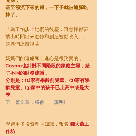
開源，
甚至節流下來的錢，一下子就被通膨吃
掉了。
「為了怕步上她們的後塵，再怎樣都要
擠出時間出來進修和創造被動收入。」
媽媽們這麼說著。
媽媽們的遠慮和上進心是很務實的，
Cosmo也針對不同階段的家庭主婦，給
了不同的財務建議，
分別是：(1)家有學齡前兒童、(2)家有學
齡兒童、(3)家中的孩子已上高中或是大
學。
下一篇文章，將會一一說明!
-----
學習更多投資理財知識，報名
錢大爺工
作坊 