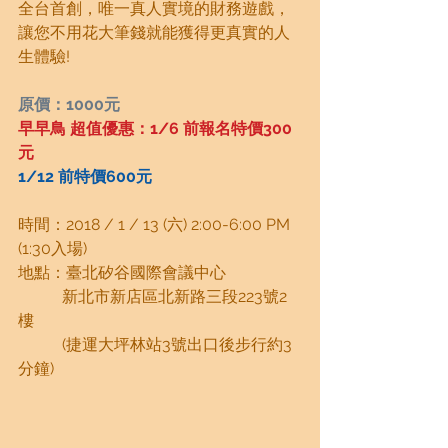
全台首創，唯一真人實境的財務遊戲，
讓您不用花大筆錢就能獲得更真實的人
生體驗! 
原價：1000元​
早
早鳥 超值優惠：1/6 前報名特價300
元
1/12 前特價600元
時間：2018 / 1 / 13 (六) 2:00-6:00 PM​  
(1:30入場)
地點：臺北矽谷國際會議中心
           新北市新店區北新路三段223號2
樓
           (捷運大坪林站3號出口後步行約3
分鐘)